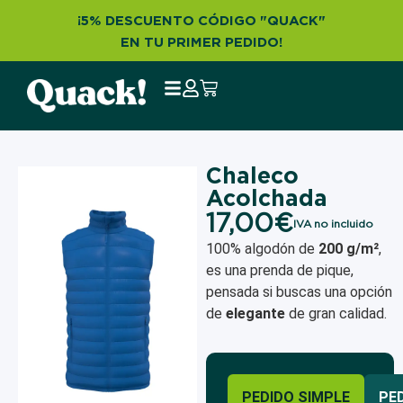
¡5% DESCUENTO CÓDIGO "QUACK"
EN TU PRIMER PEDIDO!
Chaleco
Acolchada
17,00
€
IVA no incluido
100% algodón de
200 g/m²
,
es una prenda de pique,
pensada si buscas una opción
de
elegante
de gran calidad.
PEDIDO SIMPLE
PE