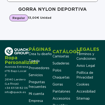
GORRA NYLON DEPORTIVA
13,00
€
Unidad
Regular
PÁGINAS
LEGALES
CATÁLOGO
Crea tu diseño
Términos y
Camisetas
Ropa
Condiciones
Tienda
Personalizada
Sudaderas
Aviso Legal
Avenida Entrena
Proveedores
Polos
nº15 Bajo Local
Política de
Servicios
2
Chaquetas
Privacidad
26140 Lardero
Preguntas
(La Rioja)
Gorras
Cookies
frecuentes
+34 611 58 82 06
Pantalones
Accesibiliad
info@quack.es
Mi cuenta
Accesorios
Sitemap
Empresa