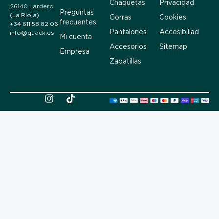
Chaquetas
Privacidad
26140 Lardero
Preguntas
(La Rioja)
Gorras
Cookies
frecuentes
+34 611 58 82 06
Pantalones
Accesibiliad
info@quack.es
Mi cuenta
Accesorios
Sitemap
Empresa
Zapatillas